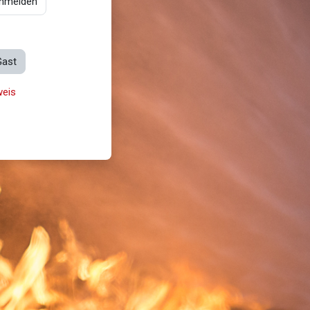
anmelden
Gast
eis