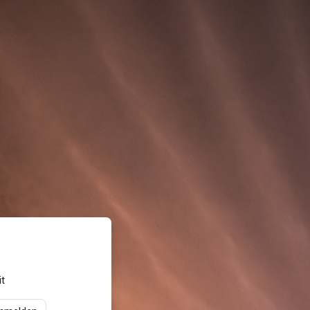
r-ktn.at'
t