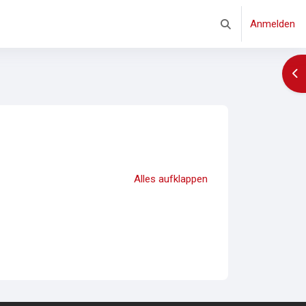
Anmelden
Sucheingabe umsch
Blo
se suchen
Alles aufklappen