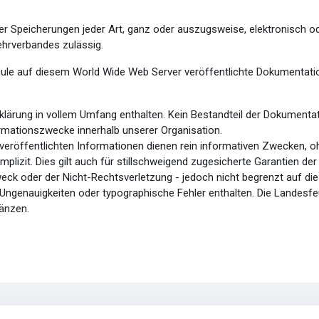
er Speicherungen jeder Art, ganz oder auszugsweise, elektronisch ode
hrverbandes zulässig.
hule auf diesem World Wide Web Server veröffentlichte Dokumentation
lärung in vollem Umfang enthalten. Kein Bestandteil der Dokumenta
ormationszwecke innerhalb unserer Organisation.
eröffentlichten Informationen dienen rein informativen Zwecken, oh
mplizit. Dies gilt auch für stillschweigend zugesicherte Garantien d
ck oder der Nicht-Rechtsverletzung - jedoch nicht begrenzt auf die
Ungenauigkeiten oder typographische Fehler enthalten. Die Landesfe
änzen.